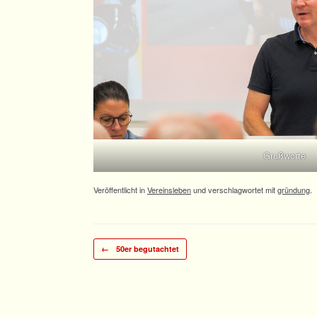
Grußworte
Veröffentlicht in
Vereinsleben
und verschlagwortet mit
gründung
.
Beitragsnavigation
←
50er begutachtet