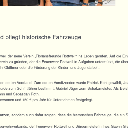
d pflegt historische Fahrzeuge
l der neue Verein „Floriansfreunde Rottweil“ ins Leben gerufen. Auf die Ei
ein zu gründen, der die Feuerwehr Rottweil in Aufgaben unterstützt, die üb
hr-Oldtimer oder die Förderung der Kinder- und Jugendarbeit.
 ihren ersten Vorstand. Zum ersten Vorsitzenden wurde Patrick Kohl gewählt,
 wurde zum Schriftführer bestimmt, Gabriel Jäger zum Schatzmeister. Als Be
nn und Sebastian Roth.
tpersonen und 150 € pro Jahr für Unternehmen festgelegt.
tützen, sondern auch dafür sorgen, dass die historischen Fahrzeuge, die ein 
uerwehrverbands, der Feuerwehr Rottweil und Bürgermeisterin Ines Gaehn Gru